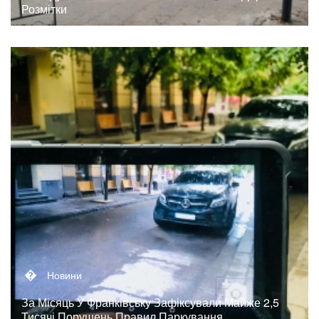
Розмітки
�
Новини
За Місяць У Франківську Зафіксували Майже 2,5
Тисячі Порушень Правил Паркування