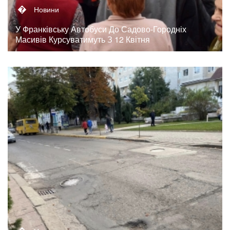
�
Новини
У Франківську Автобуси До Садово-Городніх
Масивів Курсуватимуть З 12 Квітня
�