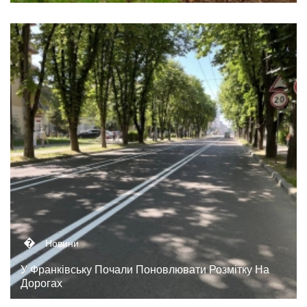
�
Новини
У Франківську Почали Поновлювати Розмітку На
Дорогах