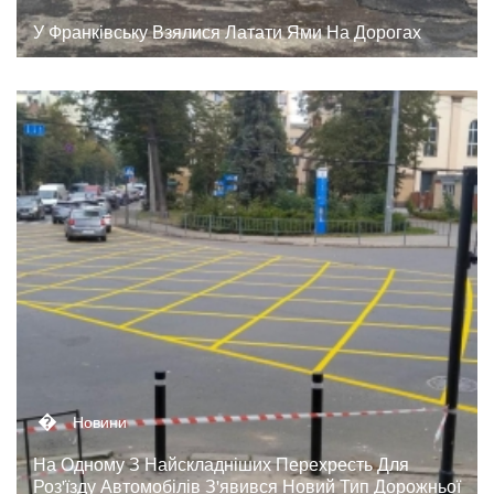
У Франківську Взялися Латати Ями На Дорогах
�
Новини
На Одному З Найскладніших Перехресть Для
Роз'їзду Автомобілів З'явився Новий Тип Дорожньої