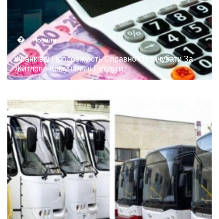
�
Новини
Франківці Продовжують Справно Оплачувати За
Житлово-Комунальні Послуги