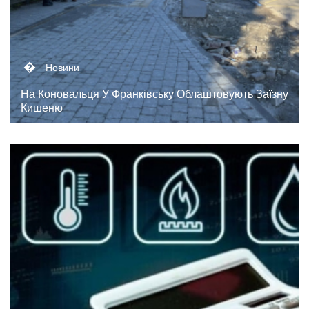
�
Новини
На Коновальця У Франківську Облаштовують Заїзну
Кишеню