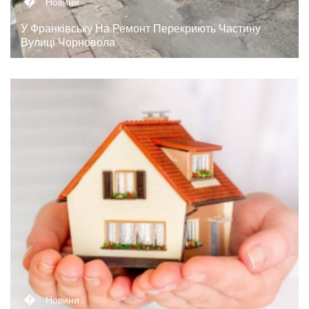
Новини
У Франківську На Ремонт Перекриють Частину
Вулиці Чорновола
�
Новини