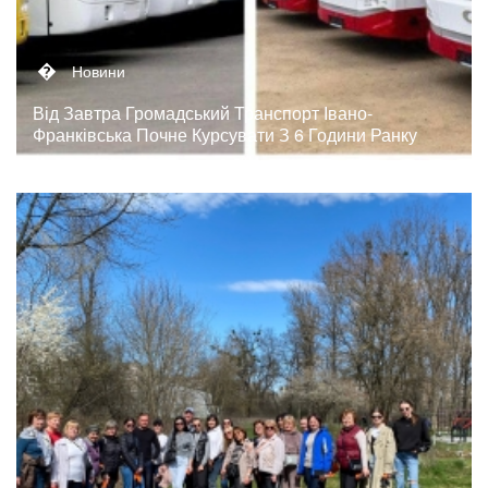
�
Новини
Від Завтра Громадський Транспорт Івано-
Франківська Почне Курсувати З 6 Години Ранку