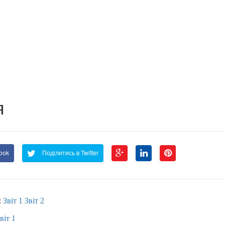
я
ook
Поділитись в Twitter
:
Звіт 1
Звіт 2
віт 1