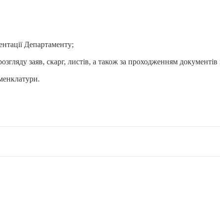
ментації Департаменту;
озгляду заяв, скарг, листів, а також за проходженням документів
оменклатури.