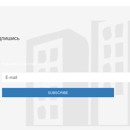
дпишись
Будь вкурсі всіх подій міста