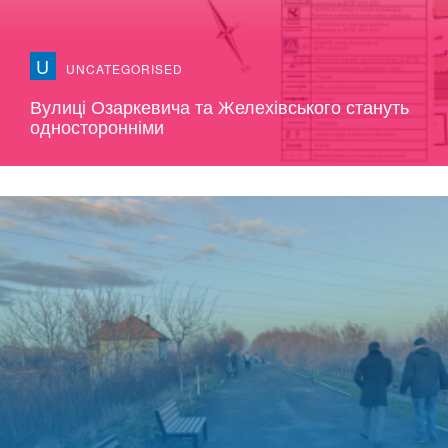
U
UNCATEGORISED
Вулиці Озаркевича та Желехівського стануть
односторонніми