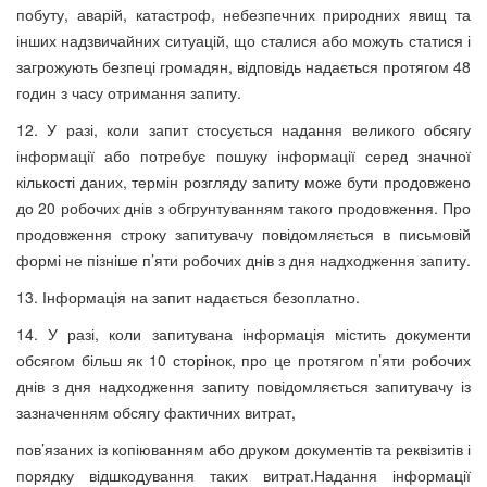
побуту, аварій, катастроф, небезпечних природних явищ та
інших надзвичайних ситуацій, що сталися або можуть статися і
загрожують безпеці громадян, відповідь надається протягом 48
годин з часу отримання запиту.
12. У разі, коли запит стосується надання великого обсягу
інформації або потребує пошуку інформації серед значної
кількості даних, термін розгляду запиту може бути продовжено
до 20 робочих днів з обгрунтуванням такого продовження. Про
продовження строку запитувачу повідомляється в письмовій
формі не пізніше п’яти робочих днів з дня надходження запиту.
13. Інформація на запит надається безоплатно.
14. У разі, коли запитувана інформація містить документи
обсягом більш як 10 сторінок, про це протягом п’яти робочих
днів з дня надходження запиту повідомляється запитувачу із
зазначенням обсягу фактичних витрат,
пов’язаних із копіюванням або друком документів та реквізитів і
порядку відшкодування таких витрат.Надання інформації