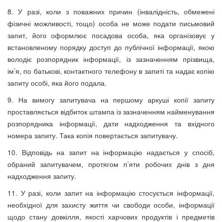
8. У разі, коли з поважних причин (інвалідність, обмежені
фізичні можливості, тощо) особа не може подати письмовий
запит, його оформлює посадова особа, яка організовує у
встановленому порядку доступ до публічної інформації, якою
володіє розпорядник інформації, із зазначенням прізвища,
ім’я, по батькові, контактного телефону в запиті та надає копію
запиту особі, яка його подала.
9. На вимогу запитувача на першому аркуші копії запиту
проставляється відбиток штампа із зазначенням найменування
розпорядника інформації, дати надходження та вхідного
номера запиту. Така копія повертається запитувачу.
10. Відповідь на запит на інформацію надається у спосіб,
обраний запитувачем, протягом п’яти робочих днів з дня
надходження запиту.
11. У разі, коли запит на інформацію стосується інформації,
необхідної для захисту життя чи свободи особи, інформації
щодо стану довкілля, якості харчових продуктів і предметів